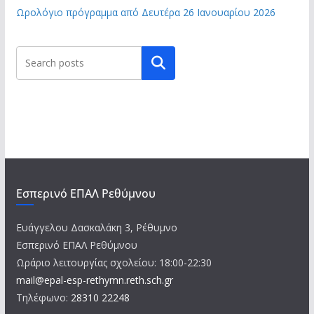
Ωρολόγιο πρόγραμμα από Δευτέρα 26 Ιανουαρίου 2026
Αναζήτηση
Εσπερινό ΕΠΑΛ Ρεθύμνου
Ευάγγελου Δασκαλάκη 3, Ρέθυμνο
Εσπερινό ΕΠΑΛ Ρεθύμνου
Ωράριο λειτουργίας σχολείου: 18:00-22:30
mail@epal-esp-rethymn.reth.sch.gr
Τηλέφωνο:
28310 22248