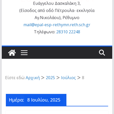
Ευάγγελου Δασκαλάκη 3,
(Είσοδος από οδό Πέτρουλα- εκκλησία
Αγ.Νικολάου), Ρέθυμνο
mail@epal-esp-rethymn.reth.sch.gr
Τηλέφωνο:
28310 22248
Είστε εδώ:
Αρχική
2025
Ιούλιος
8
Ημέρα:
8 Ιουλίου, 2025