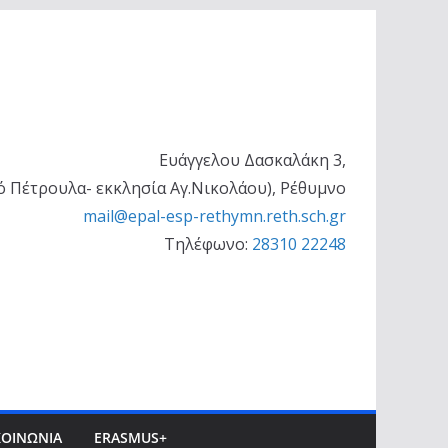
Ευάγγελου Δασκαλάκη 3,
ό Πέτρουλα- εκκλησία Αγ.Νικολάου), Ρέθυμνο
mail@epal-esp-rethymn.reth.sch.gr
Τηλέφωνο:
28310 22248
ΚΟΙΝΩΝΊΑ
ERASMUS+