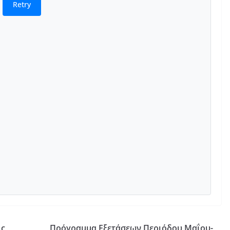
Retry
ις
Πρόγραμμα Εξετάσεων Περιόδου Μαΐου-