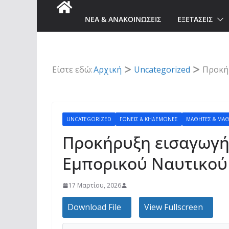
ΝΈΑ & AΝΑΚΟΙΝΏΣΕΙΣ
ΕΞΕΤΑΣΕΙΣ
Είστε εδώ:
Αρχική
Uncategorized
Προκή
UNCATEGORIZED
ΓΟΝΕΊΣ & ΚΗΔΕΜΌΝΕΣ
ΜΑΘΗΤΈΣ & ΜΑΘ
Προκήρυξη εισαγωγής
Εμπορικού Ναυτικού
17 Μαρτίου, 2026
Download File
View Fullscreen