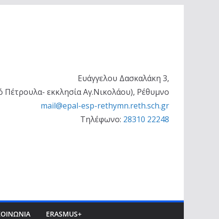
Ευάγγελου Δασκαλάκη 3,
ό Πέτρουλα- εκκλησία Αγ.Νικολάου), Ρέθυμνο
mail@epal-esp-rethymn.reth.sch.gr
Τηλέφωνο:
28310 22248
ΚΟΙΝΩΝΊΑ
ERASMUS+