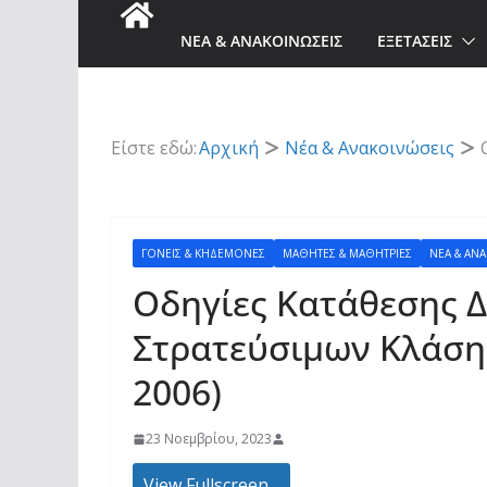
ΝΈΑ & AΝΑΚΟΙΝΏΣΕΙΣ
ΕΞΕΤΑΣΕΙΣ
Είστε εδώ:
Αρχική
Νέα & Aνακοινώσεις
ΓΟΝΕΊΣ & ΚΗΔΕΜΌΝΕΣ
ΜΑΘΗΤΈΣ & ΜΑΘΉΤΡΙΕΣ
ΝΈΑ & AΝ
Οδηγίες Κατάθεσης 
Στρατεύσιμων Κλάσης
2006)
23 Νοεμβρίου, 2023
View Fullscreen