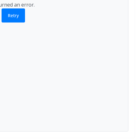
urned an error.
Retry