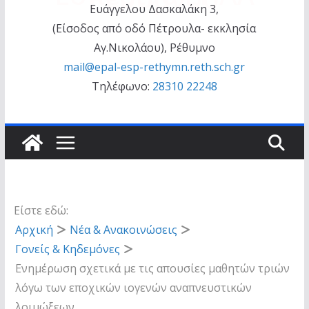
Ευάγγελου Δασκαλάκη 3,
(Είσοδος από οδό Πέτρουλα- εκκλησία
Αγ.Νικολάου), Ρέθυμνο
mail@epal-esp-rethymn.reth.sch.gr
Τηλέφωνο:
28310 22248
Είστε εδώ:
Αρχική
Νέα & Aνακοινώσεις
Γονείς & Κηδεμόνες
Ενημέρωση σχετικά με τις απουσίες μαθητών τριών
λόγω των εποχικών ιογενών αναπνευστικών
λοιμώξεων